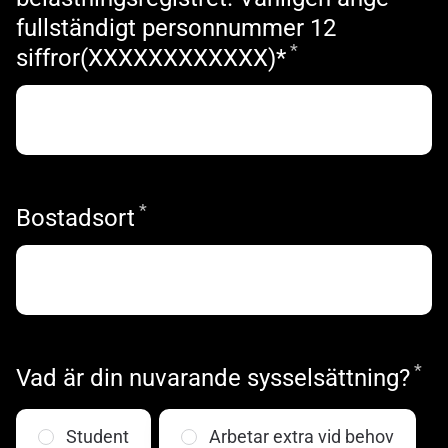
fullständigt personnummer 12
*
Obligatoriskt
siffror(XXXXXXXXXXXX)*
*
Obligatoriskt
Bostadsort
*
Ob
Vad är din nuvarande sysselsättning?
Student
Arbetar extra vid behov