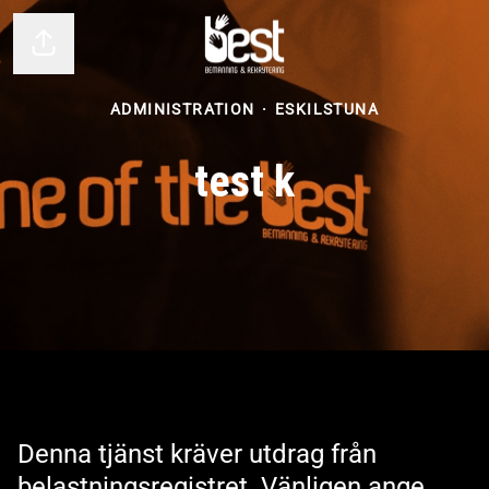
Dela sidan
ADMINISTRATION
·
ESKILSTUNA
test k
Denna tjänst kräver utdrag från
belastningsregistret. Vänligen ange